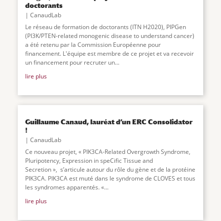
doctorants
CanaudLab
Le réseau de formation de doctorants (ITN H2020), PIPGen
(PI3K/PTEN-related monogenic disease to understand cancer)
a été retenu par la Commission Européenne pour
financement. L'équipe est membre de ce projet et va recevoir
un financement pour recruter un
...
lire plus
Guillaume Canaud, lauréat d’un ERC Consolidator
!
CanaudLab
Ce nouveau projet, « PIK3CA-Related Overgrowth Syndrome,
Pluripotency, Expression in speCific Tissue and
Secretion », s’articule autour du rôle du gène et de la protéine
PIK3CA. PIK3CA est muté dans le syndrome de CLOVES et tous
les syndromes apparentés. «...
lire plus