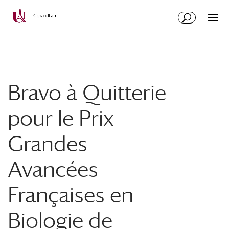
Aller
Aller
au
à
contenu
la
principal
navigation
Bravo à Quitterie
pour le Prix
Grandes
Avancées
Françaises en
Biologie de